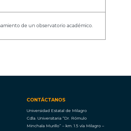
namiento de un observatorio académico.
CONTÁCTANOS
Universidad Estatal de Milagro
Cdla.
Universitaria “Dr. Rómulo
Minchala Murillo” – km. 1.5 vía Milagro –