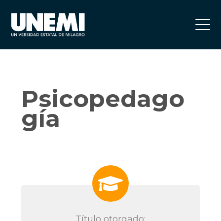
Psicopedago
gía
Título otorgado: